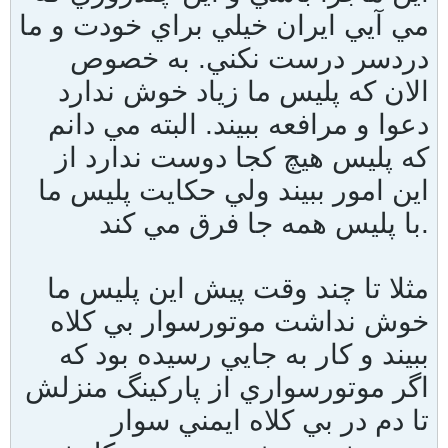
مي آيي ايران خيلي براي خودت و ما
دردسر درست نكني. به خصوص
الان كه پليس ما زياد خوش ندارد
دعوا و مرافعه ببيند. البته مي دانم
كه پليس هيچ كجا دوست ندارد از
اين امور ببيند ولي حكايت پليس ما
با پليس همه جا فرق مي كند.
مثلا تا چند وقت پيش اين پليس ما
خوش نداشت موتورسوار بي كلاه
ببيند و كار به جايي رسيده بود كه
اگر موتورسواري از پاركينگ منزلش
تا دم در بي كلاه ايمني سوار