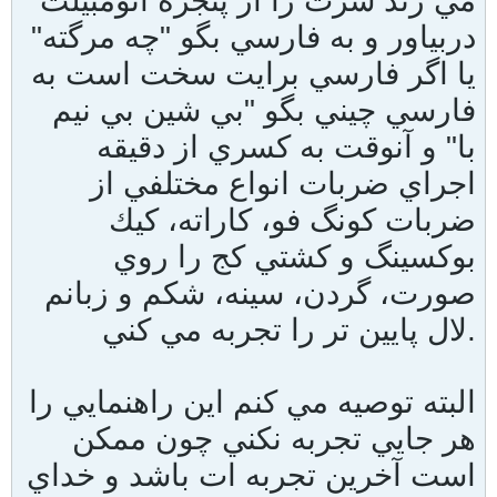
مي زند سرت را از پنجره اتومبيلت
دربياور و به فارسي بگو "چه مرگته"
يا اگر فارسي برايت سخت است به
فارسي چيني بگو "بي شين بي نيم
با" و آنوقت به كسري از دقيقه
اجراي ضربات انواع مختلفي از
ضربات كونگ فو، كاراته، كيك
بوكسينگ و كشتي كج را روي
صورت، گردن، سينه، شكم و زبانم
لال پايين تر را تجربه مي كني.
البته توصيه مي كنم اين راهنمايي را
هر جايي تجربه نكني چون ممكن
است آخرين تجربه ات باشد و خداي