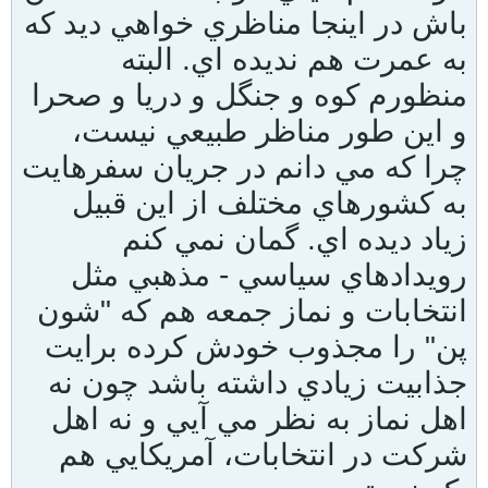
باش در اينجا مناظري خواهي ديد كه
به عمرت هم نديده اي. البته
منظورم كوه و جنگل و دريا و صحرا
و اين طور مناظر طبيعي نيست،
چرا كه مي دانم در جريان سفرهايت
به كشورهاي مختلف از اين قبيل
زياد ديده اي. گمان نمي كنم
رويدادهاي سياسي - مذهبي مثل
انتخابات و نماز جمعه هم كه "شون
پن" را مجذوب خودش كرده برايت
جذابيت زيادي داشته باشد چون نه
اهل نماز به نظر مي آيي و نه اهل
شركت در انتخابات، آمريكايي هم