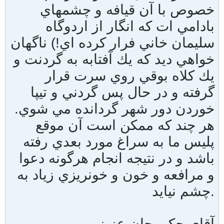
خصوص با آن قيافه و چشمهاي
بادامي ات كه انگار از اردوگاه
سليمان خاني فرار كرده اي!) ناگهان
خواهي ديد كه يك آفتابه به گردنت و
يك كلاه بوقي روي سرت قرار
گرفته و در حال پس گردني و تيپا
خوردن دور شهر گردانده مي شوي.
هر چند كه ممكن است آن موقع
پليس ما به سراغ مورد بعدي رفته
باشد و در نتيجه انجام هرگونه دعوا
و مرافعه و خون و خونريزي زياد به
چشم نيايد.
آقاي جكي چان عزيز