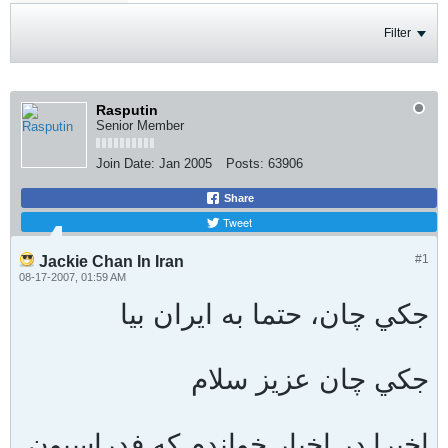
Filter
Rasputin
Senior Member
Join Date:
Jan 2005
Posts:
63906
Share
Tweet
#1
Jackie Chan In Iran
08-17-2007, 01:59 AM
جكي چان، حتما به ايران بيا
جكي چان عزيز سلام
اخيرا در اخبار خواندم كه فدراسيون