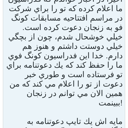
ما اعلام كرده كه تو را براي شركت
در مراسم افتتاحيه مسابقات كونگ
فو به زنجان دعوت كرده است.
خيلي خوشحال شدم، چون از بچگي
خيلي دوستت داشتم و هنوز هم
دارم. خدا اين فدراسيون كونگ فوي
ما را حفظ كند كه يك دعوتنامه براي
تو فرستاده است و طوري خبر
دعوت از تو را اعلام مي كند كه من
همين الان مي توانم در زنجان
ببينمت!
مايه اش يك تايپ دعوتنامه به