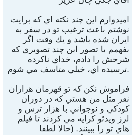
اميدوارم اين چند نكته اي كه برايت
نوشتم باعث ترغيب تو در سفر به
ايران شده باشد و يك وقت اگر
بفهمم با تصور اين چند تصويري كه
شرحش را دادم، خداي ناكرده
ترسيده اي، خيلي متاسف مي شوم.
فراموش نكن كه تو قهرمان هزاران
نفر مثل من هستي كه در دوران
كودكي و نوجواني با هزار ترس و
لرز ويدئو كرايه مي كردند تا فيلم
هاي تو را ببينند. (حالا لطفا