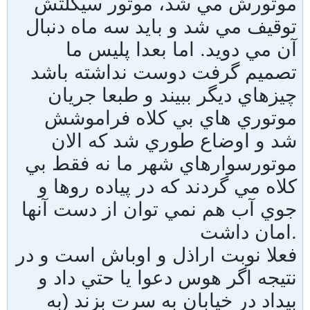
موتورش مي شد، موتور سيكلتش
توقيف مي شد و بايد سه ماه دنبال
آن مي دويد. اما بعدا پليس ما
تصميم گرفت دوست نداشته باشد
چيزهاي ديگر ببيند و طبعا جريان
موتوري هاي بي كلاه فراموشش
شد و اوضاع طوري شد كه الان
موتورسوارهاي شهر ما نه فقط بي
كلاه مي گردند كه در پياده روها و
جوي آب هم نمي توان از دست آنها
امان داشت.
فعلا نوبت اراذل و اوباش است و در
نتيجه اگر هوس دعوا يا حتي داد و
بيداد در خيابان به سرت بزند (به