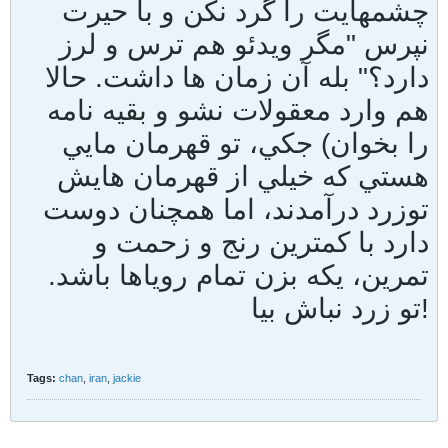
چشمهايت را گرد نكن و با حيرت
نپرس "مگر ويدئو هم ترس و لرز
دارد؟" بله آن زمان ها داشت. حالا
هم وارد معقولات نشو و بقيه نامه
را بخوان) جكي، تو قهرمان مايي
هستي كه خيلي از قهرمان هايش
توزرد درآمدند، اما همچنان دوست
دارد با كمترين رنج و زحمت و
تمرين، يكه بزن تمام روياها باشد.
تو زرد نباش بيا!
Tags:
chan
,
iran
,
jackie