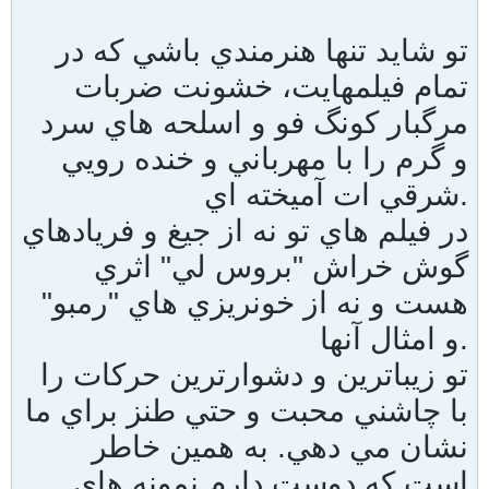
تو شايد تنها هنرمندي باشي كه در
تمام فيلمهايت، خشونت ضربات
مرگبار كونگ فو و اسلحه هاي سرد
و گرم را با مهرباني و خنده رويي
شرقي ات آميخته اي.
در فيلم هاي تو نه از جيغ و فريادهاي
گوش خراش "بروس لي" اثري
هست و نه از خونريزي هاي "رمبو"
و امثال آنها.
تو زيباترين و دشوارترين حركات را
با چاشني محبت و حتي طنز براي ما
نشان مي دهي. به همين خاطر
است كه دوست دارم نمونه هاي