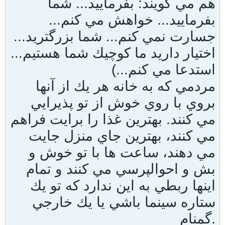
هم مي گويند: بفرماييد... شما
بفرماييد... خواهش مي كنم...
جسارت نمي كنم... شما بزرگتريد...
اختيار داريد ما كوچيك شما هستيم...
استدعا مي كنم...)
مردمي كه به خانه هر يك از آنها
بروي با روي خوش از تو پذيرايي
مي كنند. بهترين غذا را برايت فراهم
مي كنند، بهترين جاي منزل جايت
مي دهند، ساعت ها با تو خوش و
بش و احوالپرسي مي كنند و تمام
اينها ربطي به اين ندارد كه تو يك
ستاره سينما باشي يا يك خارجي
گمنام.