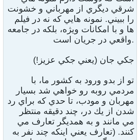
شرقي ديگري از مهرباني و خشونت
را ببيني. نمونه هايي كه نه در فيلم
ها و با امكانات ويژه، بلكه در جامعه
واقعي در جريان است.
جكي جان (يعني جكي عزيز!)
تو از بدو ورود به كشور ما، با
مردمي روبه رو خواهي شد بسيار
مهربان و مودب، تا حدي كه براي رد
شدن از يك در، چند دقيقه منتظر
مي مانند و به همديگر تعارف مي
كنند. (تعارف يعني اينكه چند نفر به