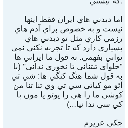
كه نيستي.
اما ديدني هاي ايران فقط اينها
نيست و به خصوص براي آدم هاي
رزمي كاري مثل تو ديدني هاي
بسياري دارد كه تا تجربه نكني نمي
تواني بفهمي. به قول ما ايراني ها
"حلواي تنتناني تا نخوري نداني" (يا
به قول شما هنگ كنگي ها: شي تي
آئو مو كياتي سي تي وي تنا تنا من
كوشي ما را هي را يوتو يا مون پا
كي سي ندا نيا...)
جكي عزيزم