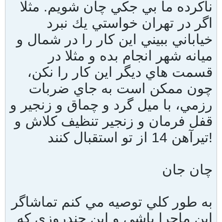
ناكرده ما بي جكي چان شويم. مثلا
اگر در تهران خواستي يك نبرد
خياباني ببيني اين كار را در شمال و
ميانه شهر انجام بده و مثلا در
قسمت هاي ديگر اين كار را نكن،
چون ممكن است به جاي ضربات
رزمي، با ميل گرد و چماق و زنجير و
قفل فرمان و زنجير تنظيف كلاش و
تيرآهن 14 از تو استقبال كنند!
چان جان
به طور كلي توصيه مي كنم تماشاگر
اين ماجرا باشي و اين چندروزي كه