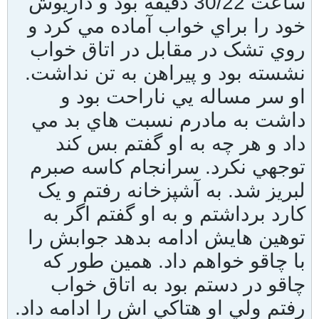
ساعت 30/22 دقيقه بود و داريوش
خود را براي خواب آماده مي کرد و
روي تشک در مقابل در اتاق خواب
نشسته بود و پيراهن به تن نداشت.
او سر مساله يي ناراحت بود و
داشت به مادرم نسبت هاي بد مي
داد و هر چه به او گفتم بس کند
توجهي نکرد. سرانجام کاسه صبرم
لبريز شد. به آشپزخانه رفتم و يک
کارد برداشتم و به او گفتم اگر به
توهين هايش ادامه بدهد جوابش را
با چاقو خواهم داد. همين طور که
چاقو در دستم بود به اتاق خواب
رفتم ولي او هتاکي اش را ادامه داد.