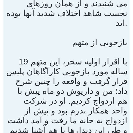
مي شنيدند و از همان روزهاي
نخست شاهد اختلاف شديد آنها بوده
اند.
بازجويي از متهم
با اقرار اوليه سحر، اين متهم 19
ساله مورد بازجويي کارآگاهان پليس
قرار گرفت و واقعه را چنين شرح
داد؛ من و داريوش دو ماه پيش با
هم ازدواج کرديم. او در شرکت
واحد همکار پدرم بود و پيش از
ازدواج به خانه ما رفت و آمد داشت
و طي اين ديدارها با هم آشنا شديم