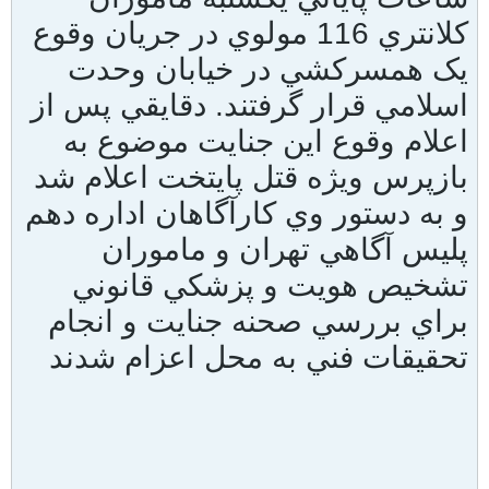
کلانتري 116 مولوي در جريان وقوع
يک همسرکشي در خيابان وحدت
اسلامي قرار گرفتند. دقايقي پس از
اعلام وقوع اين جنايت موضوع به
بازپرس ويژه قتل پايتخت اعلام شد
و به دستور وي کارآگاهان اداره دهم
پليس آگاهي تهران و ماموران
تشخيص هويت و پزشکي قانوني
براي بررسي صحنه جنايت و انجام
تحقيقات فني به محل اعزام شدند