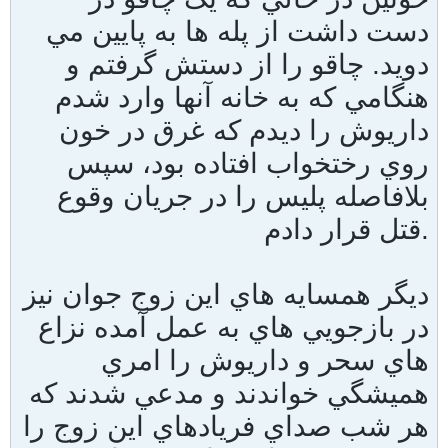
دست داشت از پله ها به پايين مي
دويد. چاقو را از دستش گرفتم و
هنگامي که به خانه آنها وارد شدم
داريوش را ديدم که غرق در خون
روي رختخواب افتاده بود، سپس
بلافاصله پليس را در جريان وقوع
قتل قرار دادم.
ديگر همسايه هاي اين زوج جوان نيز
در بازجويي هاي به عمل آمده نزاع
هاي سحر و داريوش را امري
هميشگي خواندند و مدعي شدند که
هر شب صداي فريادهاي اين زوج را