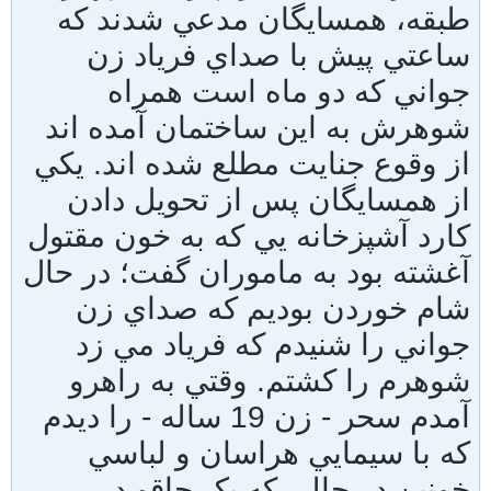
طبقه، همسايگان مدعي شدند که
ساعتي پيش با صداي فرياد زن
جواني که دو ماه است همراه
شوهرش به اين ساختمان آمده اند
از وقوع جنايت مطلع شده اند. يکي
از همسايگان پس از تحويل دادن
کارد آشپزخانه يي که به خون مقتول
آغشته بود به ماموران گفت؛ در حال
شام خوردن بوديم که صداي زن
جواني را شنيدم که فرياد مي زد
شوهرم را کشتم. وقتي به راهرو
آمدم سحر - زن 19 ساله - را ديدم
که با سيمايي هراسان و لباسي
خونين در حالي که يک چاقو در