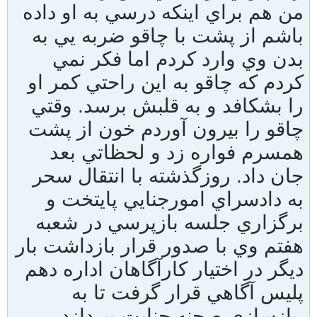
من هم براي اينکه درسي به او داده
باشم از پشت با چاقو ضربه يي به
بدن وي وارد کردم اما فکر نمي
کردم که چاقو به اين راحتي کمر او
را بشکافد و به قلبش برسد. وقتي
چاقو را بيرون آوردم خون از پشت
همسرم فواره زد و لحظاتي بعد
جان داد. روزگذشته با انتقال سحر
به دادسراي امورجنايي پايتخت و
برگزاري جلسه بازپرسي در شعبه
هفتم وي با صدور قرار بازداشت بار
ديگر در اختيار کارآگاهان اداره دهم
پليس آگاهي قرار گرفت تا به
بازسازي صحنه جنايت بپردازد.