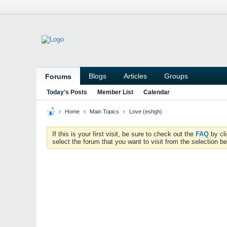
Blogs
Articles
Groups
Forums
Today's Posts
Member List
Calendar
Home
Main Topics
Love (eshgh)
If this is your first visit, be sure to check out the
FAQ
by cl
select the forum that you want to visit from the selection be