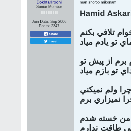
DokhtarIrooni
man shoroo mikonam
Senior Member
Hamid Askari 
Join Date:
Sep 2006
Posts:
2347
وام تلافي بكنم
Share
ي تو يادم مياد
Tweet
 برم از پيش تو
ي تو بازم مياد
را ولم نميكني
را نميزاري برم
 من خسته شدم
ني طاقت ندارم