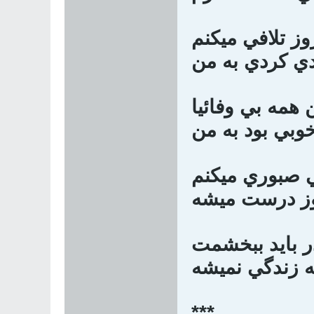
وز تلافي ميكنم
ي كردي به من
 همه بي وفائيا
وبي بود به من
 صبوري ميكنم
وز درست ميشه
 بايد ببخشمت
ه زندگي نميشه
***