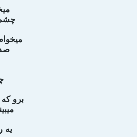
ميخ
چشما
ميخوام
صدا
چ
چ
برو كه
ميبي
يه ر