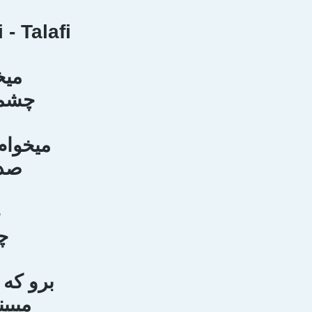
- Talafi
ميخ
چشما
ميخوام
صدا
چ
چ
برو كه
ميبي