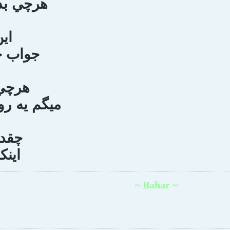
هرچي بد
اين
جواب خ
هرچي
ميگم يه ر
چقدر
اينك
~ Bahar ~