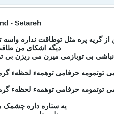
nd - Setareh
ز گریه پره مثل توطاقت نداره واسه ت
دیگه اشکای من طاقت
نباشی بی توبازمی میرن می ریزن بی ت
امی توتمومه حرفامی توهمهء لحظهء گر
امی توتمومه حرفامی توهمهء لحظهء گر
یه ستاره داره چشمک م