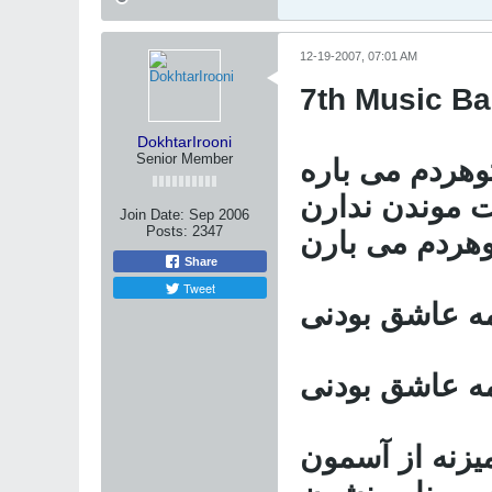
12-19-2007, 07:01 AM
7th Music Ba
DokhtarIrooni
Senior Member
وهردم می باره
 موندن ندارن
Join Date:
Sep 2006
Posts:
2347
وهردم می بارن
Share
Tweet
مه عاشق بودنی
مه عاشق بودنی
یزنه از آسمون