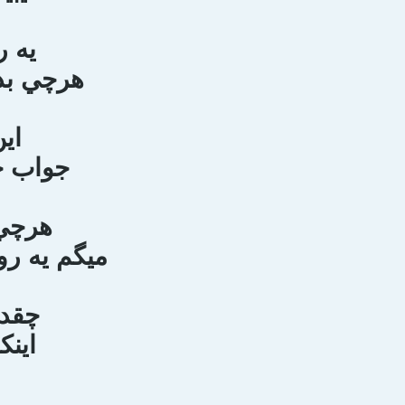
يه ر
هرچي بد
اين
جواب خ
هرچي
ميگم يه ر
چقدر
اينك