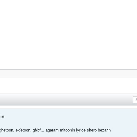
in
hetoon, ex'etoon, gf/bf... agaram mitoonin lyrice shero bezarin