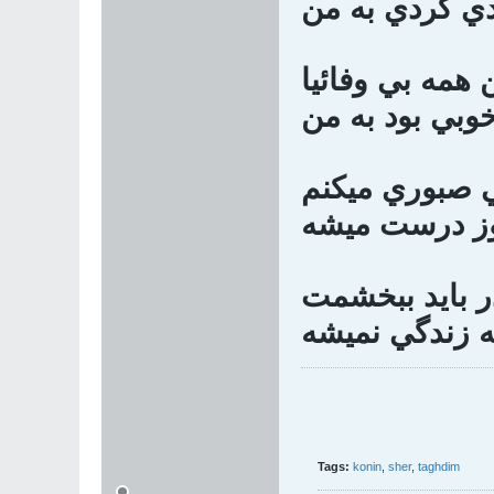
ي كردي به من
 همه بي وفائيا
وبي بود به من
 صبوري ميكنم
وز درست ميشه
 بايد ببخشمت
ه زندگي نميشه
Tags:
konin
,
sher
,
taghdim