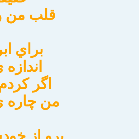
قلب من و 
براي اب
اندازه 
اگر كرد
من چاره ي
برو از خو