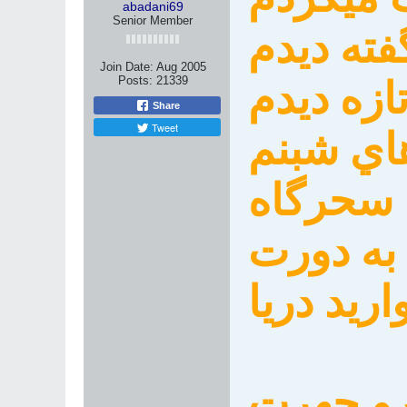
abadani69
Senior Member
فته ديدم
Join Date:
Aug 2005
Posts:
21339
ازه ديدم
Share
Tweet
هاي شبنم
 سحرگاه
ه دورت
ريد دريا
و چهرت