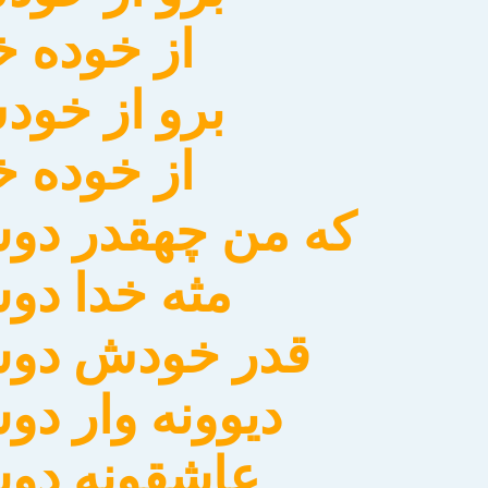
از خوده خ
برو از خو
از خوده خ
كه من چهقدر دو
مثه خدا دو
قدر خودش دوس
ديوونه وار د
عاشقونه دو