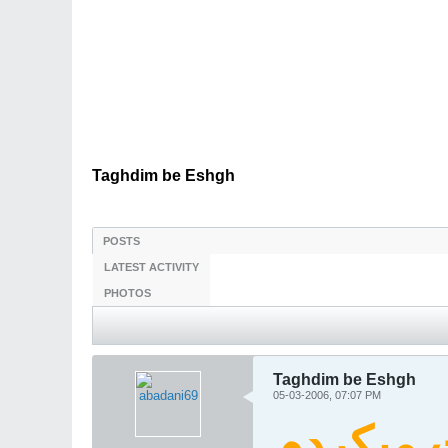
Taghdim be Eshgh
POSTS
LATEST ACTIVITY
PHOTOS
Taghdim be Eshgh
05-03-2006, 07:07 PM
 ميكردم