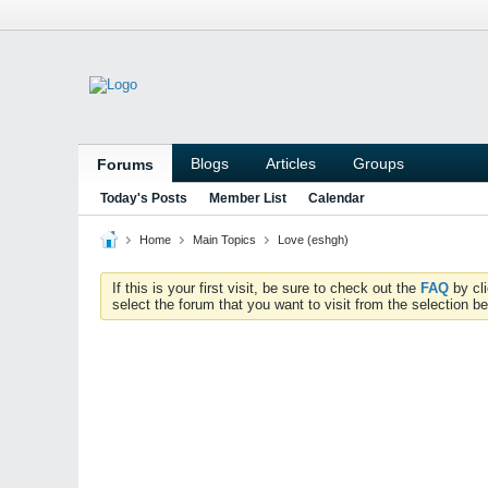
Blogs
Articles
Groups
Forums
Today's Posts
Member List
Calendar
Home
Main Topics
Love (eshgh)
If this is your first visit, be sure to check out the
FAQ
by cl
select the forum that you want to visit from the selection be