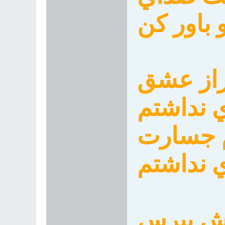
باور كن
راز عشق
ي نداشتم
م جسارت
 نداشتم
دش بپرس