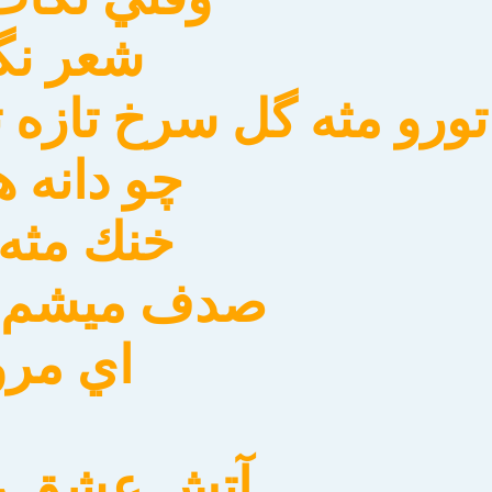
شعر نگ
تورو مثه گل سرخ تازه ت
چو دانه 
خنك مثه
صدف ميشم ب
اي مروا
آتش عشق ر