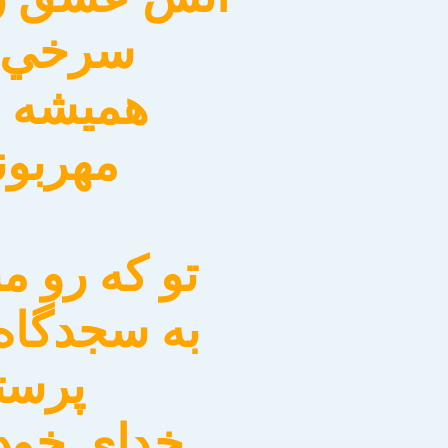
سرخي لا
هميشه ا
مهربون
تو كه رو م
به سجدگا
پرست
خداي خود