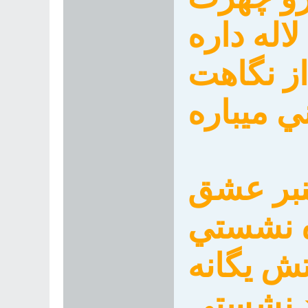
له داره
ز نگاهت
ي ميباره
نبر عشق
ه نشستي
ش يگانه
 نشستي