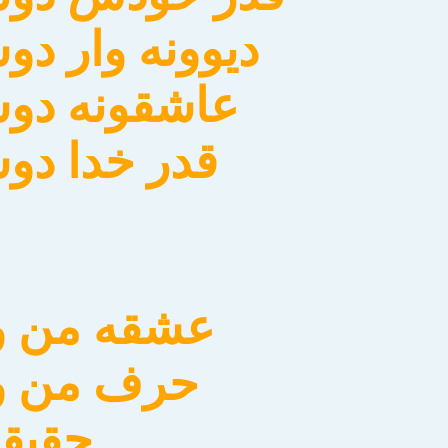
ديوونه وار د
عاشقونه دو
قدر خدا دو
عشقه من و 
حرف من و 
حقيق