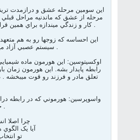
اين سومين مرحله عشق و درازمدت ترينش. 
مرحله از عشق که ماندنيه مراحل قبلي 
کار و زندگي ميندازه براي همين قرار نيست که دائمي باشه چونکه از ديد طبيعت باعث نابودي شخص ميشه .
اين احساسه که زوجها رو به هم متعهد 
سيستم عصبي آزاد ميشه. هورمونهايي که باعث ميشه دو نفر بهم وفادار بمونن .
اوکسيتوسين: اين هورمون ماده شيمياي
رابطه پايدار بشه. اين هورمون زمان ب
تعلق مادر و فرزند رو قوت ميبخشه .
واسوپرسين: هورموني که در رابطه دراز 
حس ايثار رو درفرد مقابل ايجاد ميکنه .
چرا اصلا ان
آيا يک الگوي 
تو انتخا