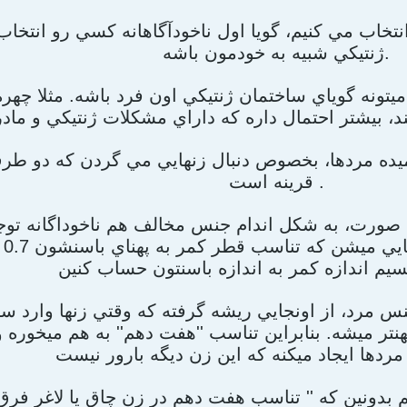
تخاب مي کنيم، گويا اول ناخودآگاهانه کسي رو انتخاب
ژنتيکي شبيه به خودمون باشه.
تونه گوياي ساختمان ژنتيکي اون فرد باشه. مثلا چه
ميده مردها، بخصوص دنبال زنهايي مي گردن که دو ط
قرينه است .
گي صورت، به شکل اندام جنس مخالف هم ناخوداگانه تو
نشو
 مرد، از اونجايي ريشه گرفته که وقتي زنها وارد سني
ميشه. بنابراين تناسب ''هفت دهم'' به هم ميخوره و 