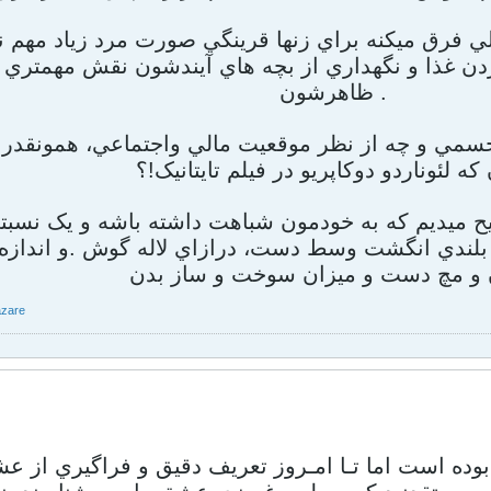
يلي فرق ميکنه براي زنها قرينگي صورت مرد زياد مهم
ردن غذا و نگهداري از بچه هاي آيندشون نقش مهمتري رو
ظاهرشون .
 جسمي و چه از نظر موقعيت مالي واجتماعي، همونقدر 
که لئوناردو دوکاپريو در فيلم تايتانيک!؟
ح ميديم که به خودمون شباهت داشته باشه و يک نسبتي
، بلندي انگشت وسط دست، درازاي لاله گوش .و انداز
و مچ دست و ميزان سوخت و ساز بدن
azare
بوده است اما تـا امـروز تعريف دقيق و فراگيري از عشق