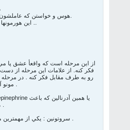
م
هوس و خواستن که عاملشون هورمونهاي مردانه تستوسترون و هورمون زنانه استروژن هستند.
اين هورمونها هستند که باعث ميشن آدم دنبال جنس مخالف بره ..
از اين مرحله است که واقعأ عشق پا مي
فکر کنه. از علامات اين مرحله از دس
رو به طرف مقابل فکر کنه . در مرحله 
مونو آمينوز'' هستش نقش مهمي رو بازي ميکنن .
ميشه عرق کنيم و قلبمون سريع بزنه .
سروتونين : يکي از مهمترين مواد شيميائي عشقه و اون چيزيه که ممکنه موقتا ما رو ديوونه کنه .