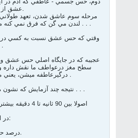
دوم، حس جسمي - عاطفي که آدم در اي
عشق از ديد علم روانشناسي امروزي شکل مي گيره.
مرحله سوم عاشق شدن، تعهد طولاني مد
لندن مي گن که فرق نمي کنه مال کدوم کشور باشي يا تابع کدوم فرهنگ اين سه مرحله بر همه وارده . . .
وقتي که حس عشق نسبت به کسي در ما ش
کمتر ميشه ولي عشق عميقتر ميشه
عجيبه که در جايگاه اصلي حس عشق و عا
سطح مغز درعواطف ما نقش داره و ب
درگيرعاطفه ميشن، يعني منطقه سنترال لوب که داخل مغز در مرکزشه و شکل نعل اسبه .
نتيجه چند آزمايش که نشون ميده در ملاقات اول چه چيزهائي باعث ميشه که بگيم بيقرار يا الفرار . . .
اصولا بين 90 ثانيه تا 4 دقيقه بيشتر طول نمي کشه که قلبا حس کنيم که از يکي خوشمون مي ياد يا نه ؟
در اين مدت زمان کوتاه نتيجه اين است که:
55 درصد حرکات يکنفر باعث جذب يا فرار ما ميشه.