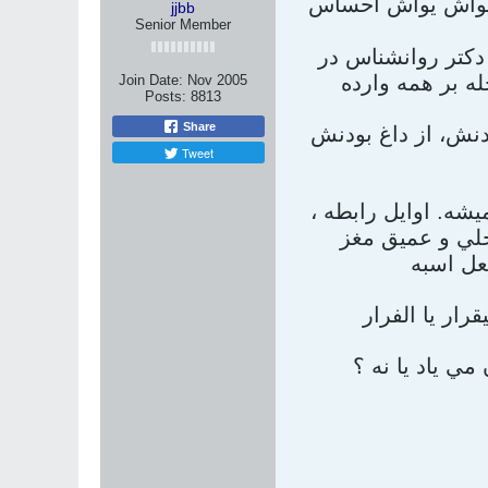
 يواش يواش احساس
jjbb
Senior Member
دکتر روانشناس در
Join Date:
Nov 2005
Posts:
8813
Share
نش، از داغ بودنش
Tweet
شه. اوايل رابطه ،
لي و عميق مغز