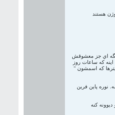
ديگه اي جز معشوقش
اينه که ساعات روز
ترها که اسمشون ''
No يا همين آدرنالين که باعث