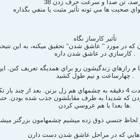
تأثير کارساز نگاه
ه در مورد '' عاشق شدن'' تحقيق ميکنه، به اين نتيحه 
کارسازي در عاشق شدن داره .
 م رازهاي زندگيشون رو براي همديگه تعريف کنن. اي
چهارساعت و نيم طول کشيد .
بعد پروفسور ازشون خواست که به مدت 4 دقيقه به چشمهاي هم زل بزنن. بعد از چ
ردن که شديدا به طرف مقابلشون جذب شده بودن. حتي د
ها بعدا با هم عروسي کردن.
هايي که در مراحل عاشق شدن دست دارن