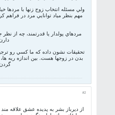
ولي مسئله انتخاب زوج زنها با مردها خ
مهم بنظر مياد توانايي مرد در فراهم ک
مردهاي پولدار يا قدرتمند، چه از نظر
دارن 
تحقيقات نشون داده که ما کسي رو ترجي
بدن در زوجها هست. بين اندازه ريه ها
گردن 
#2
از ديرباز بشر به پديده عشق علاقه مند 