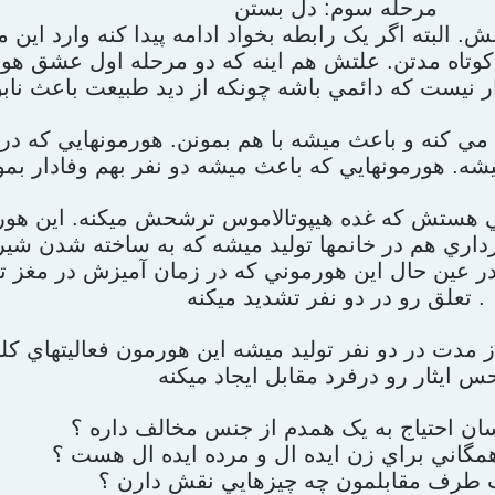
مرحله سوم: دل بستن
البته اگر يک رابطه بخواد ادامه پيدا کنه وارد اين 
کوتاه مدتن. علتش هم اينه که دو مرحله اول عشق هو
مي کنه و باعث ميشه با هم بمونن. هورمونهايي که در 
ي هستش که غده هيپوتالاموس ترشحش ميکنه. اين هور
ارداري هم در خانمها توليد ميشه که به ساخته شدن ش
 در عين حال اين هورموني که در زمان آميزش در مغز
تعلق رو در دو نفر تشديد ميکنه .
مدت در دو نفر توليد ميشه اين هورمون فعاليتهاي کليه
سان احتياج به يک همدم از جنس مخالف داره ؟
همگاني براي زن ايده ال و مرده ايده ال هست ؟
ب طرف مقابلمون چه چيزهايي نقش دارن ؟