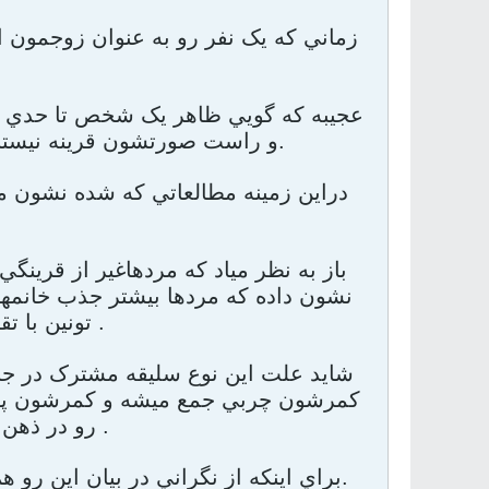
زماني که يک نفر رو به عنوان زوجمون ان
عجيبه که گويي ظاهر يک شخص تا حدي مي
و راست صورتشون قرينه نيستند، بيشتر احتمال داره که داراي مشکلات ژنتيکي و مادرزادي باشند.
دراين زمينه مطالعاتي که شده نشون 
باز به نظر مياد که مردهاغير از قرين
تونين با تقسيم اندازه کمر به اندازه باسنتون حساب کنين .
شايد علت اين نوع سليقه مشترک در جنس
کمرشون چربي جمع ميشه و کمرشون پهنتر 
رو در ذهن مردها ايجاد ميکنه که اين زن ديگه بارور نيست .
براي اينکه از نگراني در بيان اين رو هم بدونين که '' تناسب هفت دهم در زن چاق يا لاغر فرق نمي کنه و يکسانه.