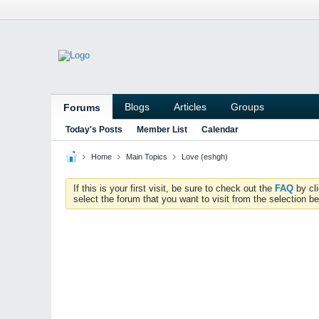
Blogs
Articles
Groups
Forums
Today's Posts
Member List
Calendar
Home
Main Topics
Love (eshgh)
If this is your first visit, be sure to check out the
FAQ
by cl
select the forum that you want to visit from the selection be