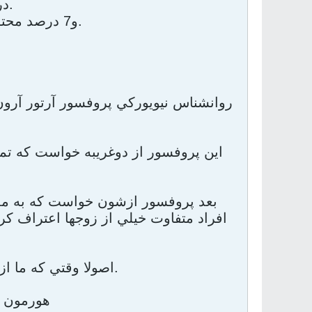
38 درصد، تن صدا و سرعت حرف زدن.
و7 درصد محتواي صحبت ها مي تونه تأثير مثبت يا منفي بگذاره.
روانشناس نيويورکي پروفسور آرتور آرون ک
اين پروفسور از دوغريبه خواست که تما
افراد متفاوت خيلي از زوجها اعتراف ک
اصولا وقتي که ما از لحاظ جنسي ذوق زده ميشيم چشمهامون بزرگتر ميشه.
هورمون 