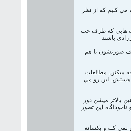
 مي کنيم که از نظر
ره هايي که طرف چپ
رف صورتشون با هم
جه ميکنن. مطالعات
ن داده که مردها بيشتر جذب خانمهايي ميشن که تناسب قطر کمر به پهناي باسنشون 0.7 هستش. اين رو مي
ن بالاتر ميشن دور
ناخوداگاه اين تصور