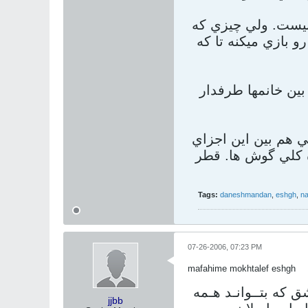
 نيست. ولي چيزي که
 بازي ميکنه تا که
بين خانمها طرفدار
 هم بين اين اجزاي
ه کلي گوش ها. قطر
Tags:
daneshmandan
,
eshgh
,
n
07-26-2006, 07:23 PM
mafahime mokhtalef eshgh
 كه بتــوانـد هـمه
jjbb