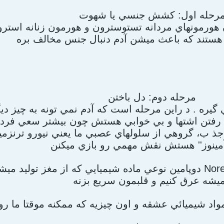
رحله اول: کشش جنسي يا شهوت
مرحله دوم: دل باختن
 گيره . د راين مرحله است که آدم نمي تونه به چيز 
ت رفتن اشتها و بي خوابي هستش چون بيشتر سعي فرد 
جذ ب، گروهي از سلولهاي عصبي ما يعني نيورو ترنزمي
دوپامين نوعي ماده شيميايي که از مغز توليد ميشه. نوره پاين فرين repinephrine