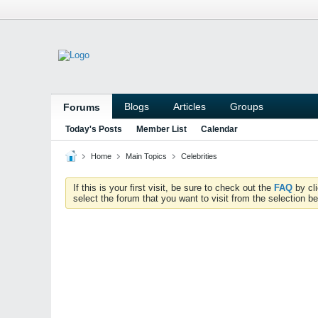
Blogs
Articles
Groups
Forums
Today's Posts
Member List
Calendar
Home
Main Topics
Celebrities
If this is your first visit, be sure to check out the
FAQ
by cl
select the forum that you want to visit from the selection be