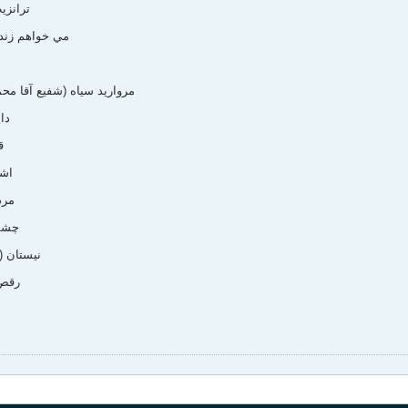
- ترانز
- مي خواهم زنده ب
- مرواريد سياه (شفيع‌ آقا محمد
- د
-
- اش
- مر
- چشم
- نيستان 
- رقص