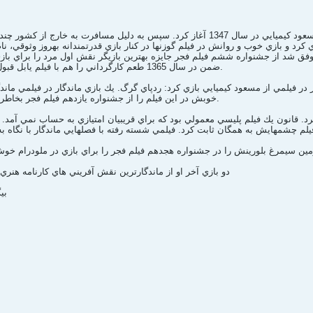
.
فرامرز قريبيان بازي در سينما را با فيلم بيگانه بيا ساخته مسعود كيميايي در سال 1347 آغاز كرد. سپس به دل
ازي كرد و بازي خوب و روانش در فيلم گوزنها در كنار بازي قدرتمندانه بهروز وثوقي، نا
فق شد از جشنواره ششم فيلم فجر جايزه بهترين بازيگر نقش اول مرد را براي بازي 
ضمن در سال 1365 طعم كارگرداني را هم با فيلم يابل قبول جدال در تاسوكي چشيده است.
د و در سال 1370 پس از 15 سال بار ديگر در فيلمي از مسعود كيميايي بازي كرد: ردپاي گرگ. يك بازي ماندگار در ف
خوبش در اين فيلم را از جشنواره يازدهم فيلم فجر بخاطر بازي در فيلم بندر مه آلود گرفت.
 را كارگرداني كرد. قانون يك فيلم پليسي معمولي بود كه براي قريبيان امتيازي به حساب نمي آم
دو بازي آخر او از ماندگارترين نقش آفريني هاي كارنامه هنري
- ب