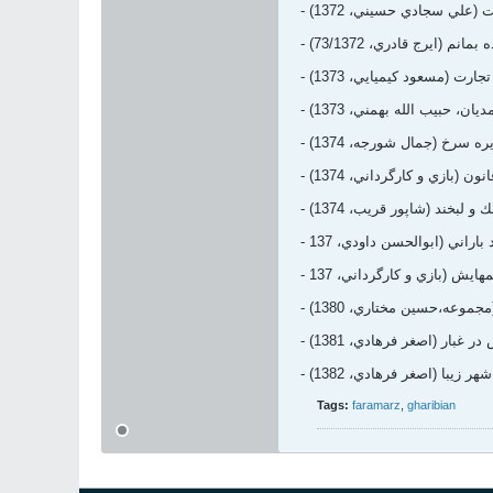
يت (علي سجادي حسيني، 1372)
مانم (ايرج قادري، 73/1372)
- تجارت (مسعود كيميايي، 1373)
يان، حبيب الله بهمني، 1373)
ايره سرخ (جمال شورجه، 1374)
 قانون (بازي و كارگرداني، 1374)
ك و لبخند (شاپور قريب، 1374)
د باراني (ابوالحسن داودي، 137
هايش (بازي و كارگرداني، 137
(مجموعه،حسين مختاري، 1380)
 در غبار (اصغر فرهادي، 1381)
- شهر زيبا (اصغر فرهادي، 1382)
Tags:
faramarz
,
gharibian