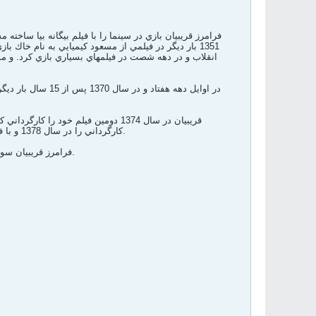
1351 بار ديگر در فيلمي از مسعود كيميايي به نام خاك ب
انقلاب و در دهه شصت در فيلمهاي بسياري بازي كرد. و مو
در اوايل دهه هفتا
قريبيان در سال 1374 دومين فيلم خود
كارگرداني را در سال 1378 و با فيلم چشمهايش به همگان ثابت كرد. فيلمي شسته رفته با فصلهايي ماندگار با نگاه به داستان داش آكل صادق هدايت.
فرامرز قريبيان سومين سيمرغ بلورينش را در جشنواره هجدهم فيلم فجر را براي بازي در ملودرام خوش ساخت مرد باراني بدست آورد.