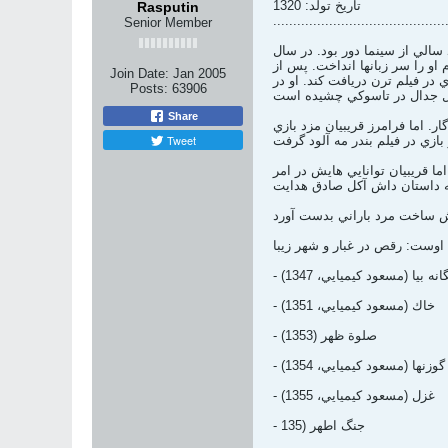
تاريخ تولد: 1320
Rasputin
...........................................
Senior Member
يل مسافرت به خارج از كشور چند سالي از سينما دور بود. در سال
م او را سر زبانها انداخت. پس از
Join Date:
Jan 2005
در فيلم ترن دريافت كند. او در
Posts:
63906
Share
يلمي ماندگار. اما فرامرز قريبيان مزد بازي
Tweet
د. اما قريبيان توانايي هايش در امر
 اوست: رقص در غبار و شهر زيبا
يگانه بيا (مسعود كيميايي، 1347)
- خاك (مسعود كيميايي، 1351)
- صلوة ظهر (1353)
- گوزنها (مسعود كيميايي، 1354)
- غزل (مسعود كيميايي، 1355)
- جنگ اطهر (135