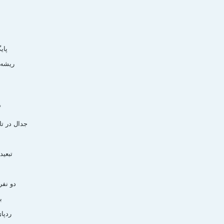
- پا
- ريشه
-
-
- جدال در ت
- تبعي
- دو نف
-
- ردپ