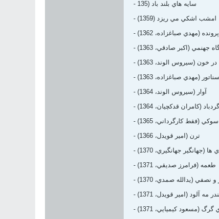
- سايه هاي بلند باد (135
- امشب اشكي مي ريزد (1359)
- پرونده (مهدي صباغزاده، 1362)
يگاه جهنمي (اكبر صادقي، 1363)
 در خون (سيروس الوند، 1363)
 سناتور (مهدي صباغزاده، 1363)
- آوار (سيروس الوند، 1364)
 گردباد (كامران قدكچيان، 1364)
اسوكي (فقط كارگرداني، 1365)
- ترن (امير قويدل، 1366)
دي ها (جهانگير جهانگيري، 1370)
- طعمه (فرامرز صديقي، 1371)
ر و نصفي (يدالله صمدي، 1370)
 بندر مه آلود (امير قويدل، 1371)
اي گرگ (مسعود كيميايي، 1371)