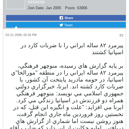
Join Date:
Jan 2005
Posts:
63906
Share
Tweet
03-21-2008, 05:34 PM
#2
پيرمرد ۸۲ ساله ايراني را با ضربات كارد در
اسپانيا كشتند
بر پايه گزارش هاي رسيده، منوچهر فرهنگي،
پيرمرد ۸۲ ساله ايراني را در منطقه "مورالخا"ي
اسپانيا، در حومه مادريد پايتخت آن كشور، با
ضربات كارد كشته اند. ايرنا، خبرگزاري دولتي
جمهوري اسلامي مي نويسد: منوچهر فرهنگي
همراه دو فرزندش در اسپانيا زندگي مي كرد.
ايرنا مي افزايد: "علت و انگيزه اين قتل، كه در
نخستين روز فروردين ماه جاري انجام گرفت،
هنوز روشن نيست اما شماري از گزارش هاي
دريافتي ِ اوليه حكايت از اين دارد كه ضارب آقاي