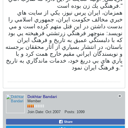
فرهنگي يك زن بوده است."
همزمان، ايران پرس نيوز، يكي از سايت هاي
خبري مخالف حكومت ايران، جمهوري اسلامي را
بدست داشتن در اين قتل متهم كرده است و مي
نويسد: منوچهر فرهنگي زرتشتي فرهيخته يي بود
كه با دلبستگي عميق به تاريخ و فرهنگ ايران
باستان، در انتشار بسياري از آثار محققان برجسته
و نويسندگان ايراني مقيم خارج همت كرد و با
ياري هاي بي دريغ خود، خدمات ماندگاري به تاريخ
و فرهنگ ايران نمود."
Dokhtar Bandari
Member
Join Date:
Oct 2007
Posts:
1099
Share