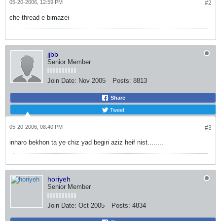
05-20-2006, 12:59 PM
#2
che thread e bimazei
jjbb
Senior Member
Join Date:
Nov 2005
Posts:
8813
Share
Tweet
05-20-2006, 08:40 PM
#3
inharo bekhon ta ye chiz yad begiri aziz heif nist........
horiyeh
Senior Member
Join Date:
Oct 2005
Posts:
4834