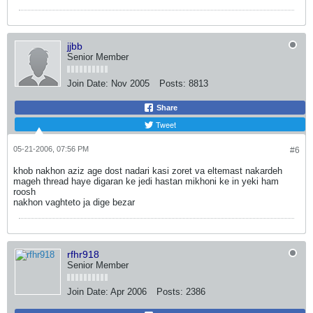
jjbb
Senior Member
Join Date:
Nov 2005
Posts:
8813
Share
Tweet
05-21-2006, 07:56 PM
#6
khob nakhon aziz age dost nadari kasi zoret va eltemast nakardeh
mageh thread haye digaran ke jedi hastan mikhoni ke in yeki ham
roosh
nakhon vaghteto ja dige bezar
rfhr918
Senior Member
Join Date:
Apr 2006
Posts:
2386