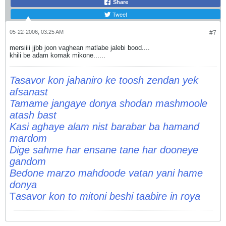
Share
Tweet
05-22-2006, 03:25 AM
#7
mersiiii jjbb joon vaghean matlabe jalebi bood....
khili be adam komak mikone......
Tasavor kon jahaniro ke toosh zendan yek
afsanast
Tamame jangaye donya shodan mashmoole
atash bast
Kasi aghaye alam nist barabar ba hamand
mardom
Dige sahme har ensane tane har dooneye
gandom
Bedone marzo mahdoode vatan yani hame
donya
T
asavor kon to mitoni beshi taabire in roya