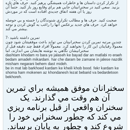
از تکرار کردن داستان ها و خاطرات هميشگي پرهيز کنيد. حرف هاي تازه
بزنيد. سعي کنيد در سخنرانيتان جايي هم براي وقايع روز باز کنيد. حتماً آن
روز يا آن هفته اتفاق جديدي افتاده است که در موردش
صحبت کنيد. حرف ها و مطالب تکراري شنوندگان را خسته و بي حوصله
خواهد کرد. حرف هاي جديد برعکس آنها را راغب به گوش کردن و توجه
بيشتر مي کند.
7- تمرين داشته باشيد
چندين مرتبه تمرين کردن سخنرانيتان مي تواند باعث موفقيتتان شود چون
معمولاً رقبايتان اين کار را نخواهند کرد. معمولاً افراد فقط چند دقيقه قبل از
سخنرانيشان نگاهي به نوشته هايشان مي اندازند، اما
dashtam khodam ro bara ye jalaseh ke bayad dar an matlabi ro eraeh
bedam amadeh mikardam. har che daram be zamane in jalese nazdik
misham negarani behem dast mideh.
be in mat lab barkhoed kardam ke kheili khob bood. fekr kardam ke
shoma ham mokenen az khondanesh lezat bebarid va bedardetoon
bekhoreh.
سخنرانان موفق هميشه براي تمرين
آن هم وقت مي گذارند. يک
سخنران واقعي از قبل برنامه ريزي
مي کند که چطور سخنراني خود را
شروع کند و چطور به پايان برساند.