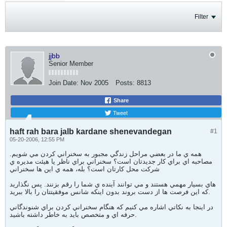
Filter
jjbb
Senior Member
Join Date:
Nov 2005
Posts:
8813
Share
Tweet
haft rah bara jalb kardane shenevandegan
#1
05-20-2006, 12:55 PM
همه ي ما در بعضي مراحل زندگي مجبور به سخنراني کردن مي شويم.
مصاحبه اي براي کار جديدتان است؟ سخنراني براي ناظر يا هيئت مديره ي
شرکت محل کارتان است؟ بله، همه ي اين ها سخنراني
هاي بسيار مهمي هستند و مي توانند آينده ي شما را رقم بزنند. پس نگذاريد
که اين فرصت ها از دست بروند بدون اينکه شانس موفقيتتان را بالا ببريد.
در اينجا به نکاتي اشاره مي کنيم که هنگام سخنراني کردن براي شنوندگاني
حرفه اي و متخصص بايد به خاطر داشته باشيد.