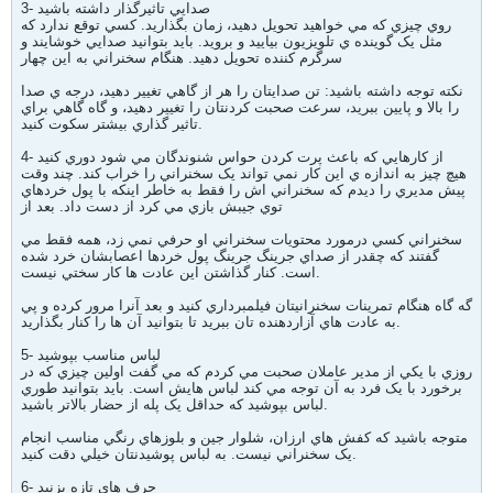
3- صدايي تاثيرگذار داشته باشيد
روي چيزي که مي خواهيد تحويل دهيد، زمان بگذاريد. کسي توقع ندارد که
مثل يک گوينده ي تلويزيون بياييد و برويد. بايد بتوانيد صدايي خوشايند و
سرگرم کننده تحويل دهيد. هنگام سخنراني به اين چهار
نکته توجه داشته باشيد: تن صدايتان را هر از گاهي تغيير دهيد، درجه ي صدا
را بالا و پايين ببريد، سرعت صحبت کردنتان را تغيير دهيد، و گاه گاهي براي
تاثير گذاري بيشتر سکوت کنيد.
4- از کارهايي که باعث پرت کردن حواس شنوندگان مي شود دوري کنيد
هيچ چيز به اندازه ي اين کار نمي تواند يک سخنراني را خراب کند. چند وقت
پيش مديري را ديدم که سخنراني اش را فقط به خاطر اينکه با پول خردهاي
توي جيبش بازي مي کرد از دست داد. بعد از
سخنراني کسي درمورد محتويات سخنراني او حرفي نمي زد، همه فقط مي
گفتند که چقدر از صداي جرينگ جرينگ پول خردها اعصابشان خرد شده
است. کنار گذاشتن اين عادت ها کار سختي نيست.
گه گاه هنگام تمرينات سخنرانيتان فيلمبرداري کنيد و بعد آنرا مرور کرده و پي
به عادت هاي آزاردهنده تان ببريد تا بتوانيد آن ها را کنار بگذاريد.
5- لباس مناسب بپوشيد
روزي با يکي از مدير عاملان صحبت مي کردم که مي گفت اولين چيزي که در
برخورد با يک فرد به آن توجه مي کند لباس هايش است. بايد بتوانيد طوري
لباس بپوشيد که حداقل يک پله از حضار بالاتر باشيد.
متوجه باشيد که کفش هاي ارزان، شلوار جين و بلوزهاي رنگي مناسب انجام
يک سخنراني نيست. به لباس پوشيدنتان خيلي دقت کنيد.
6- حرف هاي تازه بزنيد