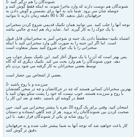
1- شنوندگان را هم درگير کنيد
شنوندگان هم دوست دارند که وارد ماجرا شوند، نه اينکه فقط گوش کنند و
حوصله شان سر برود. شما بايد به آنها براي نشستن و گوش دادن به
حرفهايتان دليل بدهيد. 30 تا 90 دقيقه زمان داريد تا بتوانيد
توجه آنها را جلب کنيد. مي توانيد همان تکنيک قديمي شروع کردن سخنراني
با يک جوک را به کار گيريد. اما...شايد زياد هم ايده ي جالبي نباشد.
اشتباه نکنيد--مطمئناً دادن يک جنبه ي شوخي آميز به سخنرانيتان قابل قبول
است. اما اگر اين جنبه را به صورت کلي وارد سخنراني کنيد با اينکه
سخنراني را با يک جوک شروع کنيد بسيار متفاوت است.
پس بهتر است که آن را با يک سوال آغاز کنيد. اين تکنيک بسيار جواب مي
دهد. چون شنوندگان را هم وارد بحث مي کند. تکنيک ديگري که گه گاه
توسط بعضي سخنرانان به کار گرفته مي شود بردن نام
بعضي از اشخاص بين حضار است.
2- سرزنده و با روح باشيد
بهترين سخنرانان کساني هستند که چه در حرکاتشان و چه در سخن گفتنشان
با روح و سرزنده هستند. خوب نيست که خود را پشت سکو پنهان کنيد يا
فقط در گوشه اي باستيد. دفعه ي بعد اين کار را
امتحان کنيد: وقتي براي يک گروه 20 نفره يا بيشتر سخنراني مي کنيد، حين
صحبت کردن بين شنوندگانتان راه برويد. هر از چند گاهي ايستاده و دستتان
را روي شانه ي يکي از شنوندگان قرار دهيد. با اين
کار باعث خواهيد شد که توجه آنها به شما بيشتر جلب شده و به حرفهايتان
دقيق تر گوش کنند.