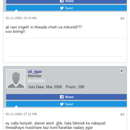
Share
Tweet
05-21-2006, 02:43 AM
#4
ali rast migeh! in threada chieh va mikonid!??
soo boring!!
ali_jigar
Member
Join Date:
Mar 2006
Posts:
290
Share
Tweet
05-21-2006, 07:12 PM
#5
ey valla horiyeh, damet atish. jjbb, hala fahmidi ke nabayad
threadhaye maskhare baz koni?tarafdar nadary jigar