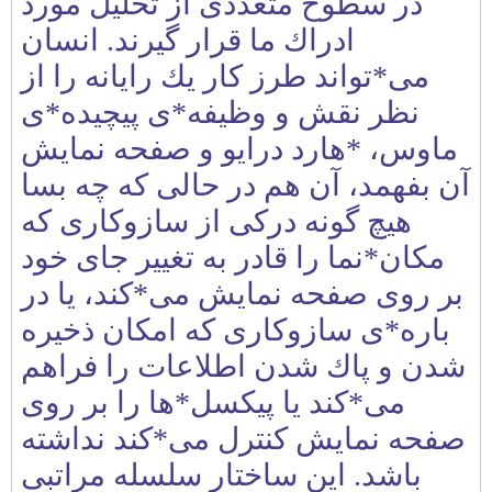
در سطوح متعددی از تحليل مورد
ادراك ما قرار گيرند. انسان
می*تواند طرز كار يك رايانه را از
نظر نقش و وظيفه*ی پيچيده*ی
ماوس، *هارد درايو و صفحه نمايش
آن بفهمد، آن هم در حالی كه چه بسا
هيچ گونه دركی از سازوكاری كه
مكان*نما را قادر به تغيير جای خود
بر روی صفحه نمايش می*كند، يا در
باره*ی سازوكاری كه امكان ذخيره
شدن و پاك شدن اطلاعات را فراهم
می*كند يا پيكسل*ها را بر روی
صفحه نمايش كنترل می*كند نداشته
باشد. اين ساختار سلسله مراتبی