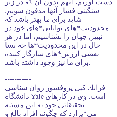
دست آوريم، آنهم بدون آن كه در زير
سنگينی فشار آنها مدفون شويم.
شايد برای ما بهتر باشد كه
محدوديت*های توانايی*های خود در
تبيين جهان را بشناسيم، اما در هر
حال در اين محدوديت*ها چه بسا
بعضی ارزش*های سازگار كننده
برای ما نيز وجود داشته باشد.
-----------
فرانك كيل پروفسور روان شناسی
دانشگاه Yale است. وی در كارهای
تحقيقاتی خود به اين مسئله
می*پرازد كه چگونه افراد بالغ و