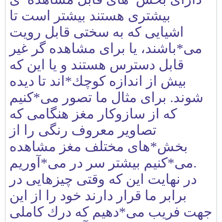
بيشتری هستند بيشتر است تا
اشيايی كه به سختی قابل رويت
می*باشند، يا برای مشاهده گر غير
قابل دسترس هستند و يا اين كه
بيش از اندازه كوچك*اند تا ديده
شوند. برای مثال ما تصور می*كنيم
كه از سازوكار مغز هنگامی كه
تصاوير معروف رنگی را از
بخش*های مختلف مغز مشاهده
می*كنيم بيشتر سر در می*آوريم.
در نهايت اين كه وقتی چيزهايی در
برابر ما قرار دارند خود را از اين
جهت فريب می*دهيم كه درك كاملی