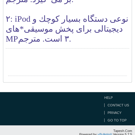
٢: iPod نوعی دستگاه بسيار كوچك و
ديجيتالی برای پخش موسيقی*های
MP٣ است. مترجم.
HELP
CONTACT US
PRIVACY
GO TO TOP
Tapesh.Com
Powered by
vBulletin®
Version 5.7.5