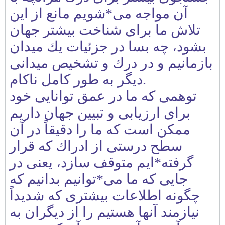
آن مواجه می*شويم مانع از اين
تلاش ما برای شناخت بيشتر جهان
بشود، چه بسا در جزئيات يك ميدان
بازمانيم و در درك و تشخيص ميدانی
ديگر به طور كامل ناكام.
توهمی كه ما در عمق توانايی خود
برای ارزيابی و تبيين جهان داريم
ممكن است كه ما را دقيقاً در آن
سطح درستی از ادراك كه قرار
گرفته*ايم متوقف سازد، يعنی در
جايی كه ما می*توانيم بدانيم كه
چگونه اطلاعات بيشتری كه شديداً
نيازمند آنها هستيم را از ديگران به