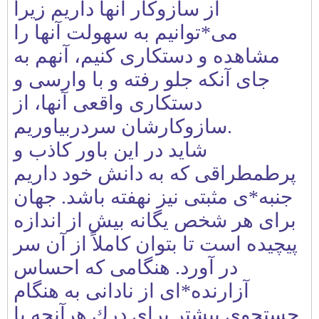
از سازوكار آنها داريم زيرا
می*توانيم به سهولت آنها را
مشاهده و دستكاری كنيم، آنهم به
جای آنكه جلو رفته و با وارسی و
دستكاری واقعی آنها، از
سازوكارشان سردربياوريم.
شايد در اين باور كاذب و
پرطمطراقی كه به دانش خود داريم
جنبه*ی مثبتی نيز نهفته باشد. جهان
برای هر شخص يگانه بيش از اندازه
پيچيده است تا بتوان كاملاً از آن سر
در آورد. هنگامی كه احساس
آزارنده*ای از نادانی به هنگام
جستجوی بيشتر برای درك هرآنچه با