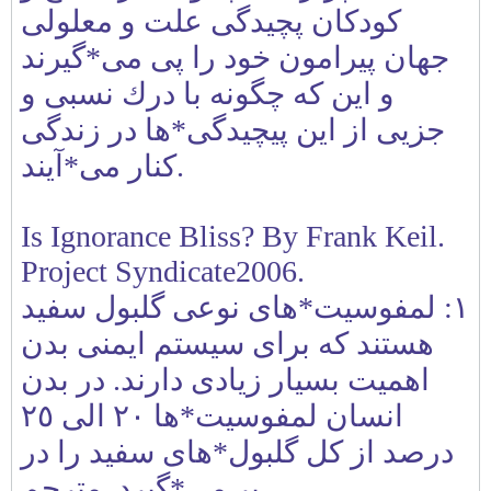
كودكان پچيدگی علت و معلولی
جهان پيرامون خود را پی می*گيرند
و اين كه چگونه با درك نسبی و
جزيی از اين پيچيدگی*ها در زندگی
كنار می*آيند.
Is Ignorance Bliss? By Frank Keil.
Project Syndicate2006.
١: لمفوسيت*های نوعی گلبول سفيد
هستند كه برای سيستم ايمنی بدن
اهميت بسيار زيادی دارند. در بدن
انسان لمفوسيت*ها ٢٠ الی ٢٥
درصد از كل گلبول*های سفيد را در
بر می*گيرد. مترجم.