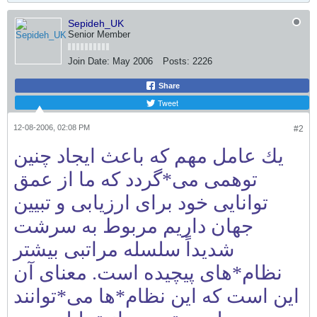
Sepideh_UK
Senior Member
Join Date:
May 2006
Posts:
2226
Share
Tweet
12-08-2006, 02:08 PM
#2
يك عامل مهم كه باعث ايجاد چنين
توهمی می*گردد كه ما از عمق
توانايی خود برای ارزيابی و تبيين
جهان داريم مربوط به سرشت
شديداً سلسله مراتبی بيشتر
نظام*های پيچيده است. معنای آن
اين است كه اين نظام*ها می*توانند