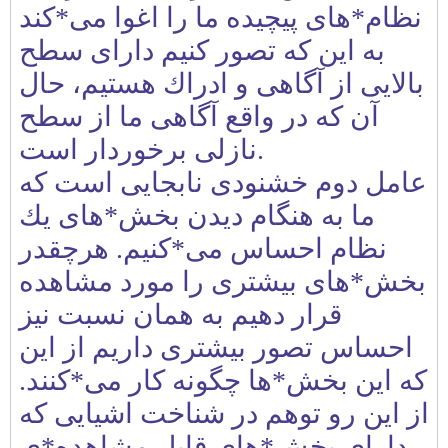
نظام*های پيچيده ما را اغوا می*كند
به اين كه تصور كنيم دارای سطح
بالايی از آگاهی و ادراك هستيم، حال
آن كه در واقع آگاهی ما از سطح
نازلی برخوردار است.
عامل دوم خشنودی نابجايی است كه
ما به هنگام ديدن بخش*های يك
نظام احساس می*كنيم. هرچقدر
بخش*های بيشتری را مورد مشاهده
قرار دهيم به همان نسبت نيز
احساس تصور بيشتری داريم از اين
كه اين بخش*ها چگونه كار می*كنند.
از اين رو توهم در شناخت اشيايی كه
دارای بخش*های قابل مشاهده*ی